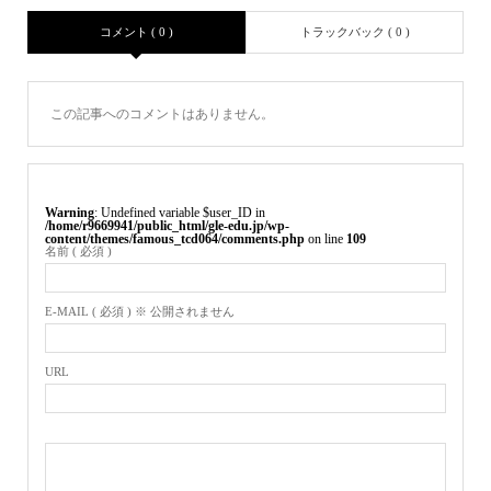
コメント ( 0 )
トラックバック ( 0 )
この記事へのコメントはありません。
Warning
: Undefined variable $user_ID in
/home/r9669941/public_html/gle-edu.jp/wp-
content/themes/famous_tcd064/comments.php
on line
109
名前 ( 必須 )
E-MAIL ( 必須 ) ※ 公開されません
URL