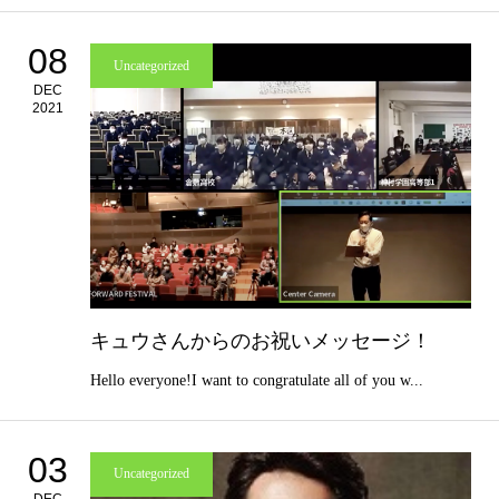
08
Uncategorized
DEC
2021
キュウさんからのお祝いメッセージ！
Hello everyone!I want to congratulate all of you w...
03
Uncategorized
DEC