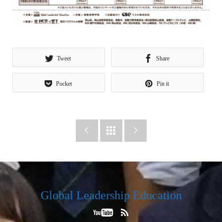
Tweet
Share
Pocket
Pin it



Global Leadership Education