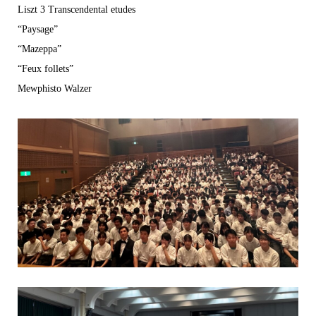
Liszt 3 Transcendental etudes
“Paysage”
“Mazeppa”
“Feux follets”
Mewphisto Walzer